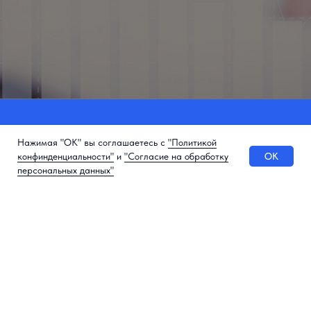
Нажимая "ОК" вы соглашаетесь с
"Политикой
OK
конфинденциальности"
и
"Согласие на обработку
БЕТА
персональных данных"
КОНСТАЛТИНГ
ООО «БЕТА КОНСАЛТИНГ»
410005, г. Саратов, ул. Астраханская, д. 140А
ИНН 6452154222
ОГРН 1246400007116 от 19.06.2024 г.
МЕНЮ
Услуги
Кейсы